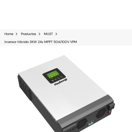
0
Home
Productos
MUST
Inversor híbrido 3KW 24v MPPT 50A/100V VPM
Kits Solares
Paneles solares
Baterías Solares
Inversores solares
Sistemas industriales C&I
Reguladores solares
Bombas de agua Solares