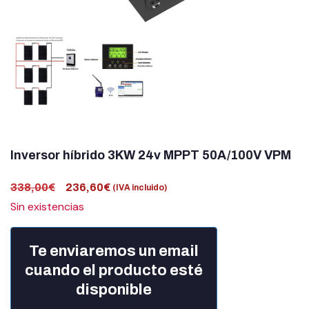
Estructuras solares
Estación de Energía Portatil
Estabilizadores
Autotrasformadores
Accesorios solares
Inversor híbrido 3KW 24v MPPT 50A/100V VPM
Grupo Electrógenos
338,00
€
236,60
€
(IVA incluido)
Cargadores de coches
Sin existencias
LIQUIDACIÓN
Te enviaremos un email
Ocasión
cuando el producto esté
disponible
Blog