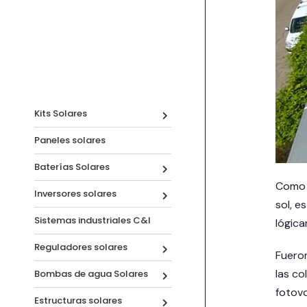
Kits Solares
Paneles solares
Baterías Solares
Como v
Inversores solares
sol, e
Sistemas industriales C&I
lógic
Reguladores solares
Fueron
las co
Bombas de agua Solares
fotovo
Estructuras solares