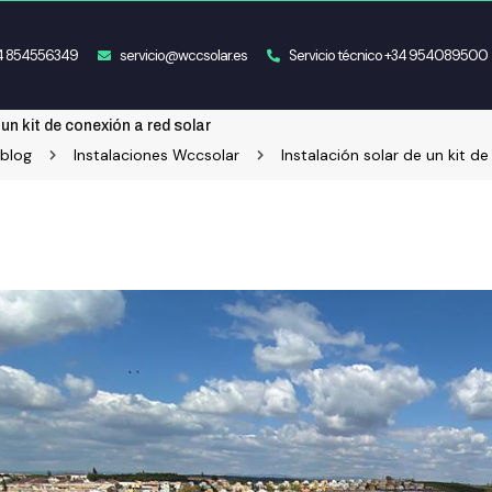
34 854556349
servicio@wccsolar.es
Servicio técnico +34 954089500
 un kit de conexión a red solar
 blog
Instalaciones Wccsolar
Instalación solar de un kit d