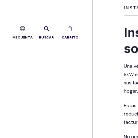
INST
In
MI CUENTA
BUSCAR
CARRITO
so
Una ve
8kW en
sus fa
hogar,
Estas 
reduci
factu
No nec