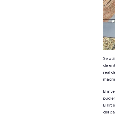
Se uti
de ent
real d
máxima
El inv
pudie
El kit
del pa