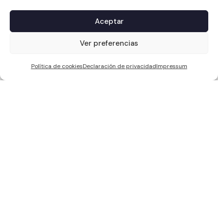
Aceptar
1
Ver preferencias
Política de cookies
Declaración de privacidad
Impressum
WCC SOLAR S.L, ha sido beneficiaria de Fondos Europeos, cuyo
objetivo es la mejora de la competitividad de las PYMES, y gracias al
cual ha puesto en marcha un Plan de Acción con el objetivo de
reforzar la digitalización y la competitividad de las pymes durante el
año 2024. Para ello ha contado con el apoyo del Programa Pyme