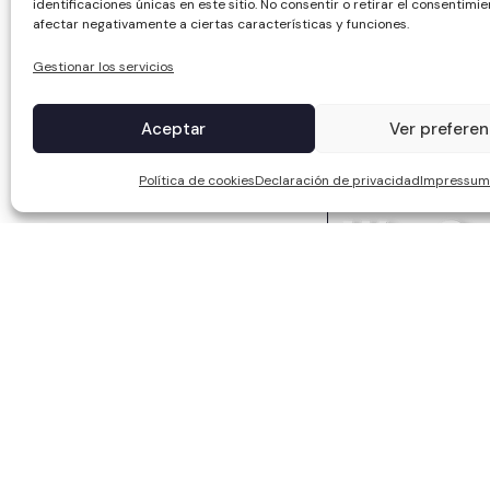
identificaciones únicas en este sitio. No consentir o retirar el consentimi
afectar negativamente a ciertas características y funciones.
Gestionar los servicios
Aceptar
Ver preferen
Política de cookies
Declaración de privacidad
Impressum
WCC SOLAR S.L, ha sid
Europeos, cuyo objetiv
competitividad de las 
puesto en marcha un P