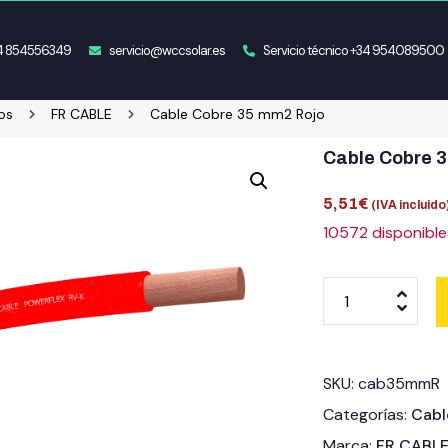
34 854556349
servicio@wccsolar.es
Servicio técnico +34 954089500
os
FR CABLE
Cable Cobre 35 mm2 Rojo
Cable Cobre 
5,51
€
(IVA incluido
10572 disponible
SKU:
cab35mmR
Categorías:
Cabl
Marca:
FR CABL