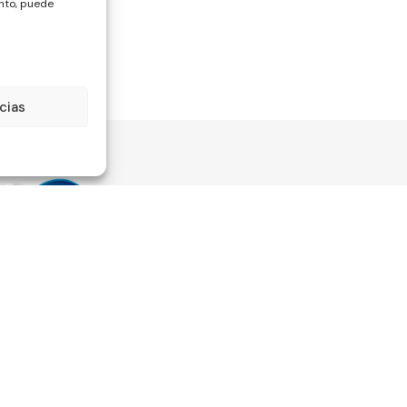
ento, puede
cias
Información
Legali
Quienes somos
Aviso lega
Mi cuenta
Política d
Estado del pedido
Política d
o beneficiaria de Fondos
Nuestro blog
Términos 
o es la mejora de la
condicion
Preguntas frecuentes
PYMES, y gracias al cual ha
Política d
Contacto
lan de Acción con el objetivo