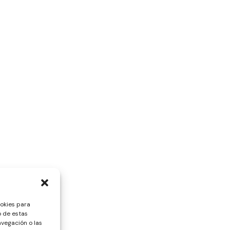
ookies para
o de estas
vegación o las