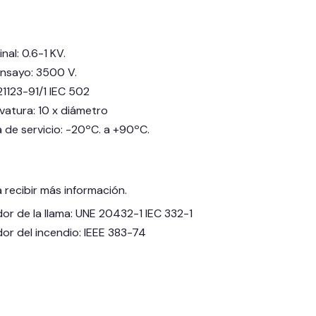
al: 0.6-1 KV.
ensayo: 3500 V.
1123-91/1 IEC 502
vatura: 10 x diámetro
de servicio: -20ºC. a +90ºC.
 recibir más información.
r de la llama: UNE 20432-1 IEC 332-1
r del incendio: IEEE 383-74