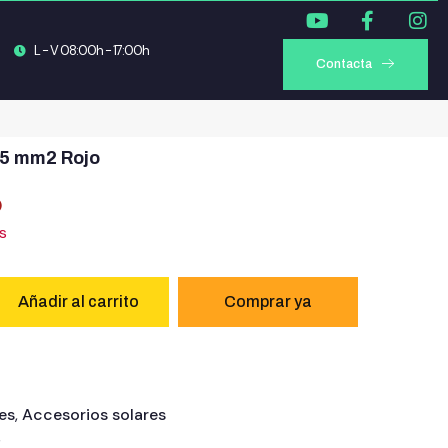
L - V 08:00h - 17:00h
Contacta
35 mm2 Rojo
)
s
Añadir al carrito
es
,
Accesorios solares
E