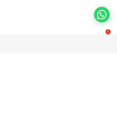
1
dad
Contacto
Poligono El Pino Calle Pino Estrobo 11-13
l
41016 Sevilla Spain
e privacidad
servicio@wccsolar.es
e cookies
serviciotecnico@wccsolar.es
Dudas y comercial +34 854 55 63 49
y
Servicio técnico 954 08 95 00 /
es
08:30AM - 12:30PM
e