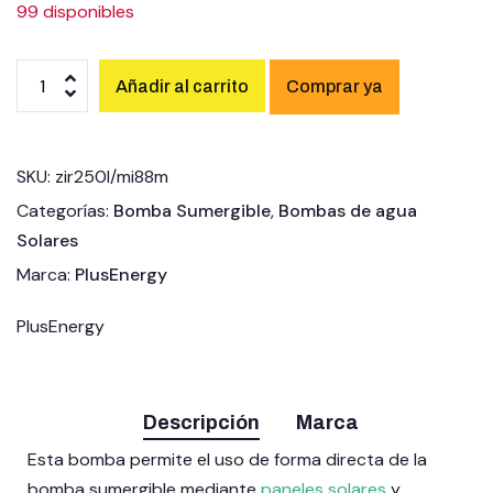
99 disponibles
Añadir al carrito
SKU:
zir250l/mi88m
Categorías:
Bomba Sumergible
,
Bombas de agua
Solares
Marca:
PlusEnergy
PlusEnergy
Descripción
Marca
Esta bomba permite el uso de forma directa de la
bomba sumergible mediante
paneles solares
y