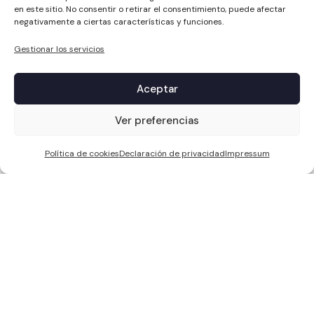
en este sitio. No consentir o retirar el consentimiento, puede afectar
negativamente a ciertas características y funciones.
Gestionar los servicios
Aceptar
1
Ver preferencias
Política de cookies
Declaración de privacidad
Impressum
WCC SOLAR S.L, ha sido beneficiaria de Fondos Europeos, cuyo
objetivo es la mejora de la competitividad de las PYMES, y gracias al