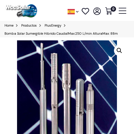
0
Home
Productos
PlusEnergy
Bomba Solar Sumergible Hibrido CaudalMax:250 L/min AlturaMax: 88m