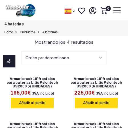
0
4 baterías
Home
Productos
4 baterías
Mostrando los 4 resultados
Armario rack 19″frontales
Armario rack 19″frontales
para baterías Litio Pylontech
para baterías Litio Pylontech
US2000 (4 UNIDADES)
US2000 (6 UNIDADES)
195,00
€
225,00
€
(IVA incluido)
(IVA incluido)
Añadir al carrito
Añadir al carrito
Armario rack 19″frontales
Armario rack 19″frontales
para baterías Litio Pylontech
para baterías Litio Pylontech