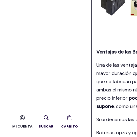
Ventajas de las B
Una de las ventaj
mayor duración qu
que se fabrican pa
ambas el mismo nú
precio inferior
pod
supone
, como un
Si ordenamos las 
MI CUENTA
BUSCAR
CARRITO
Baterias opzs y cp