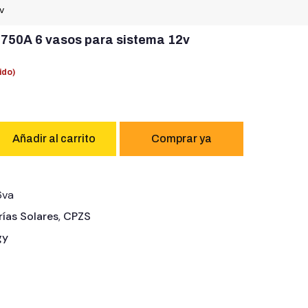
v
 750A 6 vasos para sistema 12v
ido)
Añadir al carrito
6va
rías Solares
,
CPZS
gy