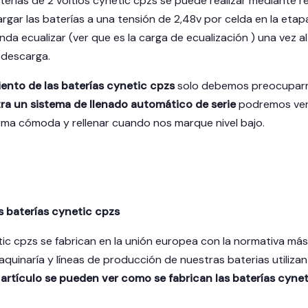
terías de 2 voltios cynetic cpzs se puede realizar mediante r
ar las baterías a una tensión de 2,48v por celda en la etap
da ecualizar (ver que es la carga de ecualización ) una vez a
 descarga.
nto de las baterías cynetic cpzs
solo debemos preocuparnos
tra un sistema de llenado automático de serie
podremos ver e
ma cómoda y rellenar cuando nos marque nivel bajo.
las baterías cynetic cpzs
tic cpzs se fabrican en la unión europea con la normativa má
aquinaría y líneas de producción de nuestras baterias utiliz
 artículo se pueden ver como se fabrican las baterías cynet