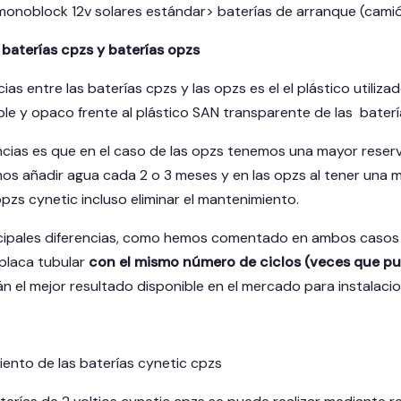
onoblock 12v solares estándar> baterías de arranque (cami
 baterías cpzs y baterías opzs
cias entre las baterías cpzs y las opzs es el el plástico utili
ible y opaco frente al plástico SAN transparente de las baterí
ncias es que en el caso de las opzs tenemos una mayor reserva
os añadir agua cada 2 o 3 meses y en las opzs al tener una 
opzs cynetic incluso eliminar el mantenimiento.
incipales diferencias, como hemos comentado en ambos casos
 placa tubular
con el mismo número de ciclos (veces que p
n el mejor resultado disponible en el mercado para instalacio
ento de las baterías cynetic cpzs