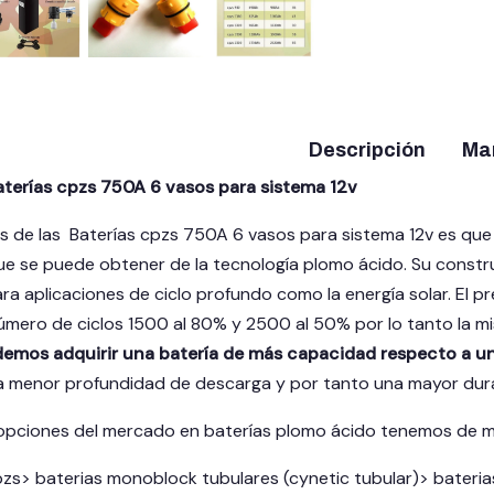
Descripción
Ma
aterías cpzs 750A 6 vasos para sistema 12v
as de las Baterías cpzs 750A 6 vasos para sistema 12v es qu
e se puede obtener de la tecnología plomo ácido. Su constru
ra aplicaciones de ciclo profundo como la energía solar. El p
mero de ciclos 1500 al 80% y 2500 al 50% por lo tanto la mi
emos adquirir una batería de más capacidad respecto a un
a menor profundidad de descarga y por tanto una mayor dur
opciones del mercado en baterías plomo ácido tenemos de ma
zs> baterias monoblock tubulares (cynetic tubular)> baterias 