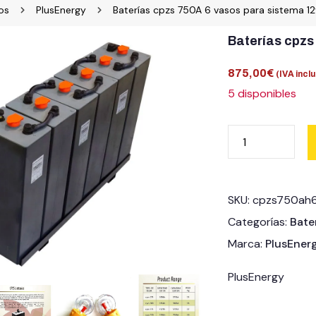
os
PlusEnergy
Baterías cpzs 750A 6 vasos para sistema 12
Baterías cpzs
875,00
€
(IVA inclu
5 disponibles
SKU:
cpzs750ah
Categorías:
Bate
Marca:
PlusEner
PlusEnergy