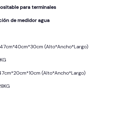
nositable para terminales
ción de medidor agua
: 47cm*40cm*30cm (Alto*Ancho*Largo)
8KG
 47cm*20cm*10cm (Alto*Ancho*Largo)
 28KG