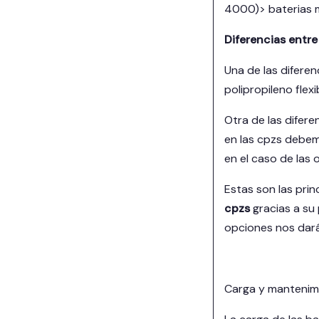
4000)> baterias m
Diferencias entre
Una de las diferen
polipropileno flex
Otra de las difere
en las cpzs debem
en el caso de las 
Estas son las pr
cpzs
gracias a su
opciones nos dará
Carga y mantenimi