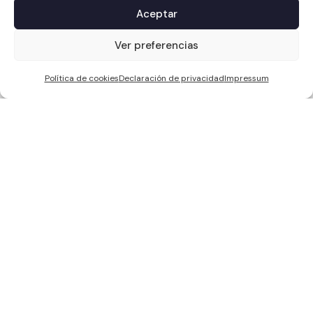
Aceptar
1
Ver preferencias
Política de cookies
Declaración de privacidad
Impressum
WCC SOLAR S.L, ha sido beneficiaria de Fondos Europeos, cuyo
objetivo es la mejora de la competitividad de las PYMES, y gracias al
cual ha puesto en marcha un Plan de Acción con el objetivo de
reforzar la digitalización y la competitividad de las pymes durante el
año 2024. Para ello ha contado con el apoyo del Programa Pyme
Digital de la Cámara de Comercio de Sevilla. #EuropaSeSiente