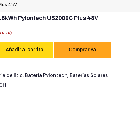
Plus 48V
 4.8kWh Pylontech US2000C Plus 48V
cluido)
Añadir al carrito
ía de litio
,
Bateria Pylontech
,
Baterías Solares
CH