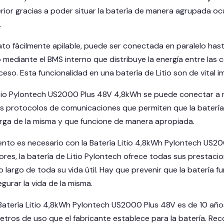
erior gracias a poder situar la batería de manera agrupada o
.
ato fácilmente apilable, puede ser conectada en paralelo ha
 mediante el BMS interno que distribuye la energía entre las
so. Esta funcionalidad en una batería de Litio son de vital i
itio Pylontech US2000 Plus 48V 4,8kWh se puede conectar a 
es protocolos de comunicaciones que permiten que la batería
ga de la misma y que funcione de manera apropiada.
nto es necesario con la Batería Litio 4,8kWh Pylontech US20
iores, la batería de Litio Pylontech ofrece todas sus prestac
o largo de toda su vida útil. Hay que prevenir que la baterí
urar la vida de la misma.
 Batería Litio 4,8kWh Pylontech US2000 Plus 48V es de 10 año
etros de uso que el fabricante establece para la batería. Re