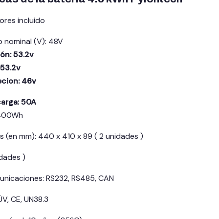
res incluido
o nominal (V): 48V
ión: 53.2v
 53.2v
ecion: 46v
arga: 50A
4400Wh
s (en mm): 440 x 410 x 89 ( 2 unidades )
idades )
unicaciones: RS232, RS485, CAN
ÜV, CE, UN38.3