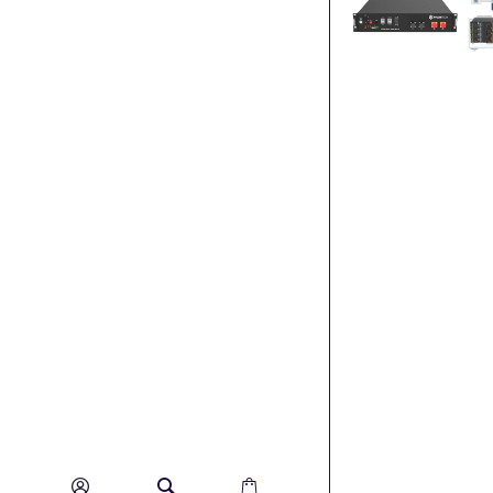
Pack
10kwh
Baterías
de Aiw-
B+KIT
BMS
Aiw-B
48V
DEYE
2.650,00
€
(IVA
incluido)