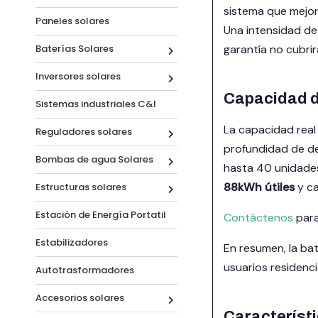
sistema que mejor
Paneles solares
Una intensidad de
Baterías Solares
garantía no cubrirá
Inversores solares
Capacidad de
Sistemas industriales C&I
La capacidad real
Reguladores solares
profundidad de de
Bombas de agua Solares
hasta 40 unidades
88kWh útiles
y ca
Estructuras solares
Estación de Energía Portatil
Contáctenos
para
Estabilizadores
En resumen, la bat
usuarios residenc
Autotrasformadores
Accesorios solares
Característi