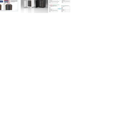
Batería de
Batería
Kit Cable
Litio 48V
Litio
para Bater
2.4kWh
2.84kWh
Litio
Pylontech
Pylontech
PYLONTE
US2000C
UP2500
39,00
€
Plus
Plus 24V
499,00
€
824,99
€
(IVA
incluido)
(IVA
(IVA
incluido)
incluido)
Añadir
Añadir al carrito
Añadir al carrito