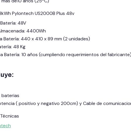
a: más de10 años (25ºC)
.8kWh Pylontech US2000B Plus 48v
 Batería: 48V
l Almacenada: 4400Wh
a Batería: 440 x 410 x 89 mm (2 unidades)
atería: 48 Kg
la Batería: 10 años (cumpliendo requerimientos del fabricante
luye:
 baterias
otencia ( positivo y negativo 200cm) y Cable de comunicacio
 Técnicas
ntech