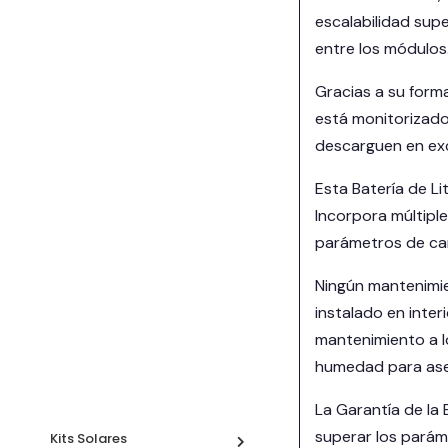
escalabilidad sup
entre los módulos
Gracias a su form
está monitorizado
descarguen en exce
Esta Batería de L
Incorpora múltipl
parámetros de car
Ningún mantenimie
instalado en inter
mantenimiento a l
humedad para aseg
La Garantía de la
superar los parám
Kits Solares