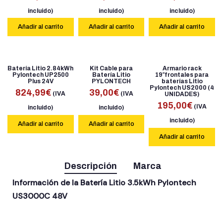
incluido)
incluido)
incluido)
Añadir al carrito
Añadir al carrito
Añadir al carrito
Batería Litio 2.84kWh
Kit Cable para
Armario rack
Pylontech UP2500
Batería Litio
19″frontales para
Plus 24V
PYLONTECH
baterías Litio
Pylontech US2000 (4
824,99
€
39,00
€
(IVA
(IVA
UNIDADES)
195,00
€
(IVA
incluido)
incluido)
incluido)
Añadir al carrito
Añadir al carrito
Añadir al carrito
Descripción
Marca
Información de la Batería Litio 3.5kWh Pylontech
US3000C 48V