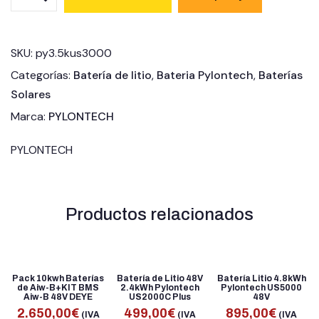
SKU:
py3.5kus3000
Categorías:
Batería de litio
,
Bateria Pylontech
,
Baterías
Solares
Marca:
PYLONTECH
PYLONTECH
Productos relacionados
Pack 10kwh Baterías
Batería de Litio 48V
Batería Litio 4.8kWh
de Aiw-B+KIT BMS
2.4kWh Pylontech
Pylontech US5000
Aiw-B 48V DEYE
US2000C Plus
48V
2.650,00
€
499,00
€
895,00
€
(IVA
(IVA
(IVA