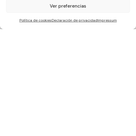
1
Ver preferencias
Política de cookies
Declaración de privacidad
Impressum
WCC SOLAR S.L, ha sido beneficiaria de Fondos Europeos, cuyo
objetivo es la mejora de la competitividad de las PYMES, y gracias al
cual ha puesto en marcha un Plan de Acción con el objetivo de
reforzar la digitalización y la competitividad de las pymes durante el
año 2024. Para ello ha contado con el apoyo del Programa Pyme
Digital de la Cámara de Comercio de Sevilla. #EuropaSeSiente