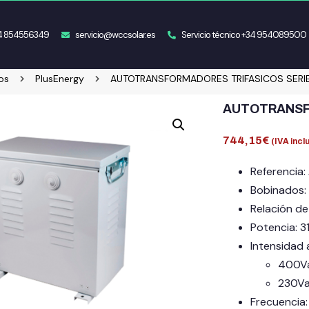
34 854556349
servicio@wccsolar.es
Servicio técnico +34 954089500
os
PlusEnergy
AUTOTRANSFORMADORES TRIFASICOS SERIE 
AUTOTRANSFO
744,15
€
(IVA incl
Referencia:
Bobinados:
Relación de
Potencia: 3
Intensidad 
400Va
230Va
Frecuencia