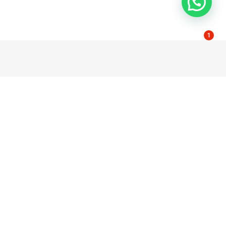
1
dad
Contacto
Poligono El Pino Calle Pino Estrobo 11-13
l
41016 Sevilla Spain
e privacidad
servicio@wccsolar.es
e cookies
serviciotecnico@wccsolar.es
Dudas y comercial +34 854 55 63 49
y
Servicio técnico 954 08 95 00 /
es
08:30AM - 12:30PM
e
665 10 73 79
nes
Tienda L - V 08:00 AM - 17:00 PM