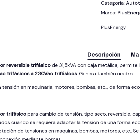
Categoría:
Autot
Marca:
PlusEner
PlusEnergy
Descripción
Ma
 reversible trifásico
de 31,5kVA con caja metálica, permite
ac trifásicos a 230Vac trifásicos
. Genera también neutro.
a tensión en maquinaria, motores, bombas, etc.., de forma ec
r trifásico
para cambio de tensión, tipo seco, reversible, ca
cados cuando se requiera adaptar la tensión de una forma eco
aptación de tensiones en maquinas, bombas, motores, etc.. Se
, conexión mediante bornas.