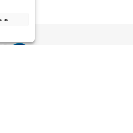
cias
Información
Legali
Quienes somos
Aviso lega
Mi cuenta
Política d
Estado del pedido
Política d
o beneficiaria de Fondos
Nuestro blog
Términos 
o es la mejora de la
condicion
Preguntas frecuentes
PYMES, y gracias al cual ha
Política d
Contacto
lan de Acción con el objetivo
devolucio
zación y la competitividad de