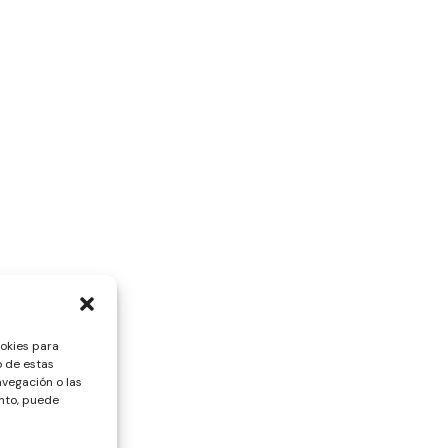
ookies para
o de estas
vegación o las
ento, puede