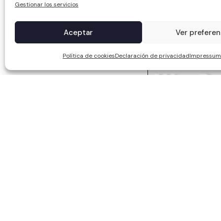
Gestionar los servicios
Aceptar
Ver preferen
Política de cookies
Declaración de privacidad
Impressum
WCC SOLAR S.L, ha sid
Europeos, cuyo objetiv
competitividad de las 
puesto en marcha un P
de reforzar la digitali