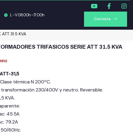
L - V 08:00h - 17:00h
Contacta
ATT 31.5 KVA
RMADORES TRIFASICOS SERIE ATT 31.5 KVA
uido)
ATT-31,5
 Clase térmica N 200ºC.
 transformación 230/400V y neutro. Reversible.
1,5 KVA.
aparente:
c: 45.5A
c: 79.2A
: 50/60Hz.