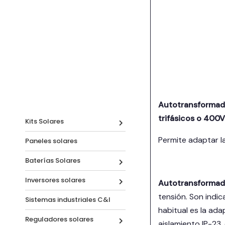
Autotransformador
trifásicos o 400V
Kits Solares
Permite adaptar l
Paneles solares
Baterías Solares
Inversores solares
Autotransformado
tensión. Son indi
Sistemas industriales C&I
habitual es la ad
Reguladores solares
aislamiento IP-23