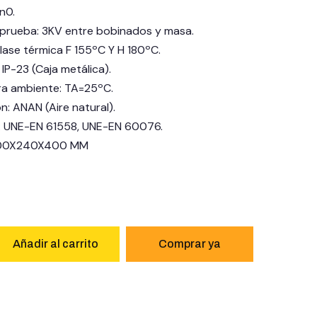
n0.
 prueba: 3KV entre bobinados y masa.
Clase térmica F 155ºC Y H 180ºC.
 IP-23 (Caja metálica).
a ambiente: TA=25ºC.
ón: ANAN (Aire natural).
o: UNE-EN 61558, UNE-EN 60076.
400X240X400 MM
Añadir al carrito