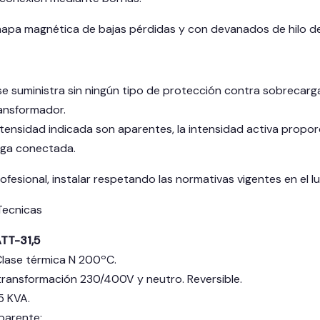
apa magnética de bajas pérdidas y con devanados de hilo de
e suministra sin ningún tipo de protección contra sobrecarga, 
ansformador.
intensidad indicada son aparentes, la intensidad activa prop
rga conectada.
ofesional, instalar respetando las normativas vigentes en el lu
Tecnicas
TT-31,5
Clase térmica N 200ºC.
transformación 230/400V y neutro. Reversible.
5 KVA.
parente: