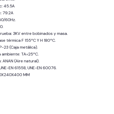
: 45.5A
: 79.2A
50/60Hz.
0.
prueba: 3KV entre bobinados y masa.
lase térmica F 155ºC Y H 180ºC.
P-23 (Caja metálica).
 ambiente: TA=25ºC.
: ANAN (Aire natural).
: UNE-EN 61558, UNE-EN 60076.
00X240X400 MM