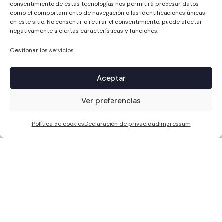
consentimiento de estas tecnologías nos permitirá procesar datos
como el comportamiento de navegación o las identificaciones únicas
en este sitio. No consentir o retirar el consentimiento, puede afectar
negativamente a ciertas características y funciones.
Gestionar los servicios
Aceptar
1
Ver preferencias
Política de cookies
Declaración de privacidad
Impressum
WCC SOLAR S.L, ha sido beneficiaria de Fondos Europeos, cuyo