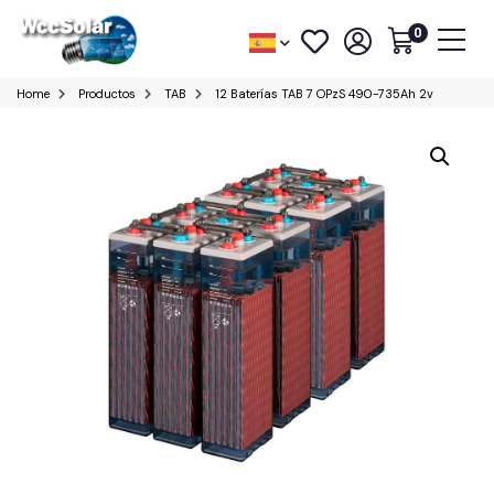
0
Home
Productos
TAB
12 Baterías TAB 7 OPzS 490-735Ah 2v