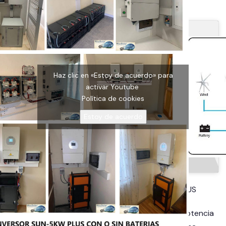
Funcionamiento de Generador
Haz clic en «Estoy de acuerdo» para
activar Youtube
Política de cookies
Estoy de acuerdo
Descripción del Inversor SUN-5K-SG01LP1-US
El inversor
SUN-5K-SG01LP1-US
trabaja a una potencia