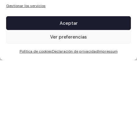
Gestionar los servicios
Aceptar
1
Ver preferencias
Política de cookies
Declaración de privacidad
Impressum
WCC SOLAR S.L, ha sido beneficiaria de Fondos Europeos, cuyo
objetivo es la mejora de la competitividad de las PYMES, y gracias al
cual ha puesto en marcha un Plan de Acción con el objetivo de
reforzar la digitalización y la competitividad de las pymes durante el